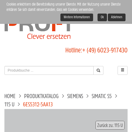
Cookies erleichtern die Bereitstellung unserer Dienste. Mit der Nutzung unserer Dienste
erklären Sie sich damit einverstanden, dass wir Cookies verwenden.
Weitere Informationen
Ok
Ablehnen
Hotline:
+ (49) 6023-917430
HOME
PRODUKTKATALOG
SIEMENS
SIMATIC S5
115 U
6ES5312-5AA13
Zurück zu: 115 U