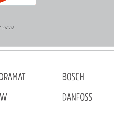
 190V VSA
NDRAMAT
BOSCH
EW
DANFOSS