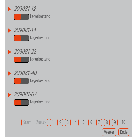
209081-12
Lagerbestand
209081-14
Lagerbestand
209081-22
Lagerbestand
209081-40
Lagerbestand
209081-6Y
Lagerbestand
Start
Zurück
1
2
3
4
5
6
7
8
9
10
Weiter
Ende