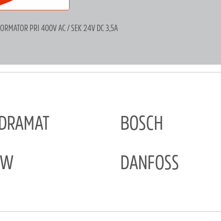
RMATOR PRI 400V AC / SEK 24V DC 3,5A
NDRAMAT
BOSCH
EW
DANFOSS