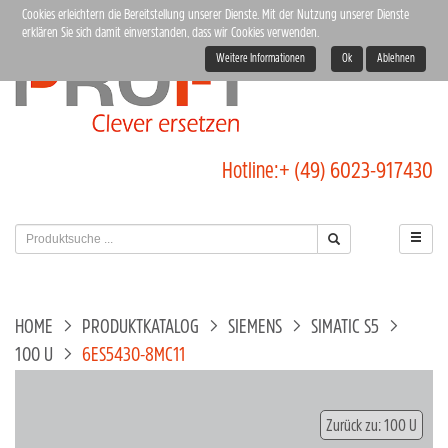
Cookies erleichtern die Bereitstellung unserer Dienste. Mit der Nutzung unserer Dienste
erklären Sie sich damit einverstanden, dass wir Cookies verwenden.
Weitere Informationen
Ok
Ablehnen
Hotline:
+ (49) 6023-917430
HOME
PRODUKTKATALOG
SIEMENS
SIMATIC S5
100 U
6ES5430-8MC11
Zurück zu: 100 U