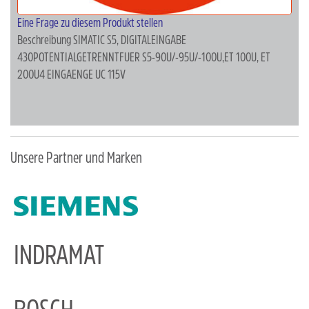
Eine Frage zu diesem Produkt stellen
Beschreibung
SIMATIC S5, DIGITALEINGABE
430POTENTIALGETRENNTFUER S5-90U/-95U/-100U,ET 100U, ET
200U4 EINGAENGE UC 115V
Unsere Partner und Marken
INDRAMAT