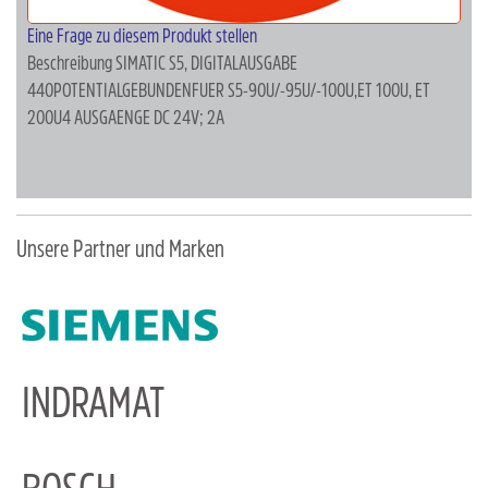
Eine Frage zu diesem Produkt stellen
Beschreibung
SIMATIC S5, DIGITALAUSGABE
440POTENTIALGEBUNDENFUER S5-90U/-95U/-100U,ET 100U, ET
200U4 AUSGAENGE DC 24V; 2A
Unsere Partner und Marken
INDRAMAT