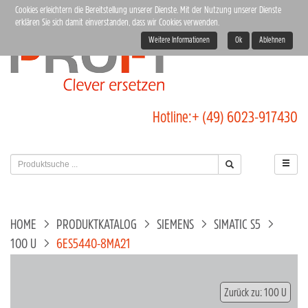
Cookies erleichtern die Bereitstellung unserer Dienste. Mit der Nutzung unserer Dienste
erklären Sie sich damit einverstanden, dass wir Cookies verwenden.
Weitere Informationen
Ok
Ablehnen
Hotline:
+ (49) 6023-917430
HOME
PRODUKTKATALOG
SIEMENS
SIMATIC S5
100 U
6ES5440-8MA21
Zurück zu: 100 U