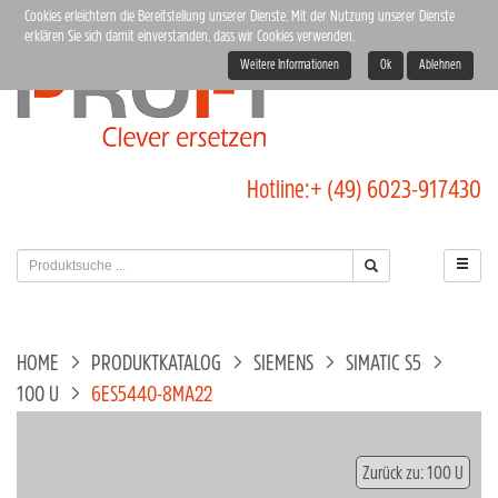
Cookies erleichtern die Bereitstellung unserer Dienste. Mit der Nutzung unserer Dienste
erklären Sie sich damit einverstanden, dass wir Cookies verwenden.
Weitere Informationen
Ok
Ablehnen
Hotline:
+ (49) 6023-917430
HOME
PRODUKTKATALOG
SIEMENS
SIMATIC S5
100 U
6ES5440-8MA22
Zurück zu: 100 U