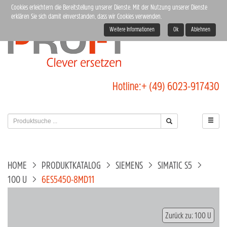
Cookies erleichtern die Bereitstellung unserer Dienste. Mit der Nutzung unserer Dienste
erklären Sie sich damit einverstanden, dass wir Cookies verwenden.
Weitere Informationen
Ok
Ablehnen
Hotline:
+ (49) 6023-917430
HOME
PRODUKTKATALOG
SIEMENS
SIMATIC S5
100 U
6ES5450-8MD11
Zurück zu: 100 U