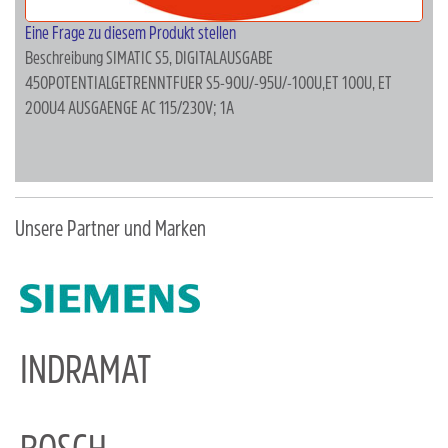
Eine Frage zu diesem Produkt stellen
Beschreibung
SIMATIC S5, DIGITALAUSGABE
450POTENTIALGETRENNTFUER S5-90U/-95U/-100U,ET 100U, ET
200U4 AUSGAENGE AC 115/230V; 1A
Unsere Partner und Marken
INDRAMAT