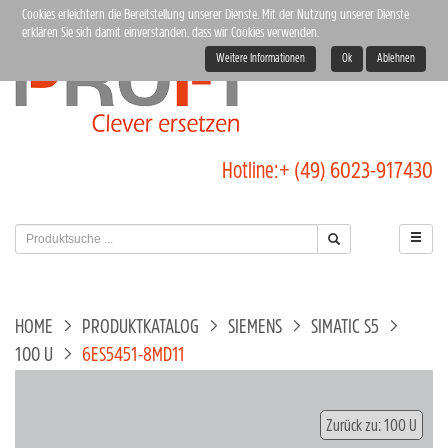
Cookies erleichtern die Bereitstellung unserer Dienste. Mit der Nutzung unserer Dienste
erklären Sie sich damit einverstanden, dass wir Cookies verwenden.
Weitere Informationen
Ok
Ablehnen
Hotline:
+ (49) 6023-917430
HOME
PRODUKTKATALOG
SIEMENS
SIMATIC S5
100 U
6ES5451-8MD11
Zurück zu: 100 U