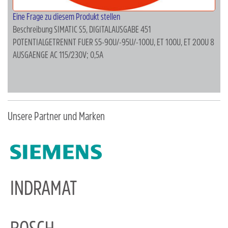
Eine Frage zu diesem Produkt stellen
Beschreibung
SIMATIC S5, DIGITALAUSGABE 451
POTENTIALGETRENNT FUER S5-90U/-95U/-100U, ET 100U, ET 200U 8
AUSGAENGE AC 115/230V; 0,5A
Unsere Partner und Marken
INDRAMAT