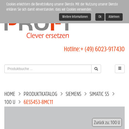
Cookies erleichtern die Bereitstellung unserer Dienste. Mit der Nutzung unserer Dienste
erklären Sie sich damit einverstanden, dass wir Cookies verwenden.
Weitere Informationen
Ok
Ablehnen
Hotline:
+ (49) 6023-917430
HOME
PRODUKTKATALOG
SIEMENS
SIMATIC S5
100 U
6ES5453-8MC11
Zurück zu: 100 U