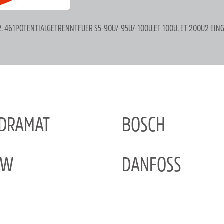
 461POTENTIALGETRENNTFUER S5-90U/-95U/-100U,ET 100U, ET 200U2 EING
NDRAMAT
BOSCH
EW
DANFOSS