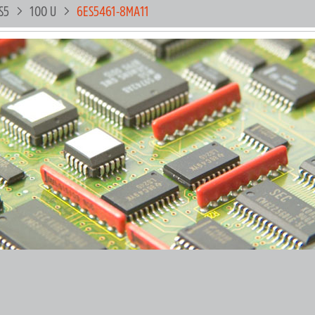
S5
100 U
6ES5461-8MA11