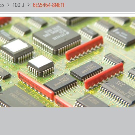
S5
100 U
6ES5464-8ME11