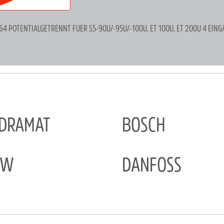
64 POTENTIALGETRENNT FUER S5-90U/-95U/-100U, ET 100U, ET 200U 4 EIN
NDRAMAT
BOSCH
EW
DANFOSS