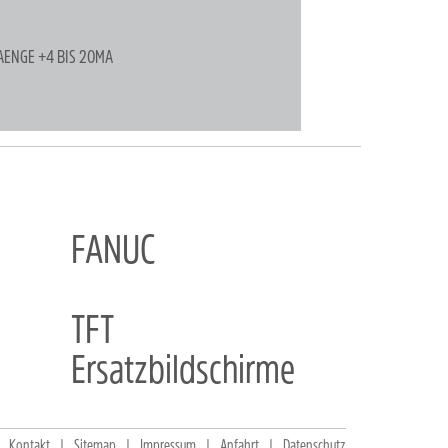
GAENGE +4 BIS 20MA
FANUC
TFT
Ersatzbildschirme
Kontakt
Sitemap
Impressum
Anfahrt
Datenschutz