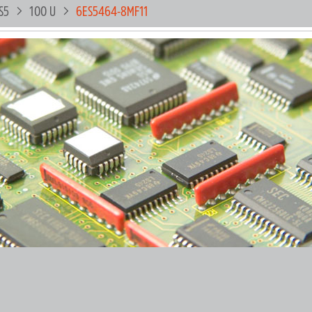
S5
100 U
6ES5464-8MF11