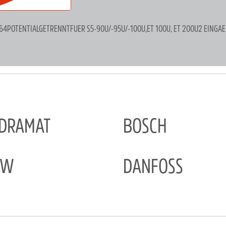
464POTENTIALGETRENNTFUER S5-90U/-95U/-100U,ET 100U, ET 200U2 EINGA
NDRAMAT
BOSCH
EW
DANFOSS