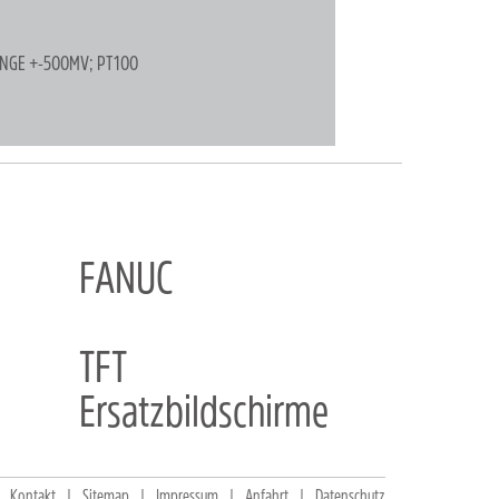
ENGE +-500MV; PT100
FANUC
TFT
Ersatzbildschirme
Kontakt
Sitemap
Impressum
Anfahrt
Datenschutz