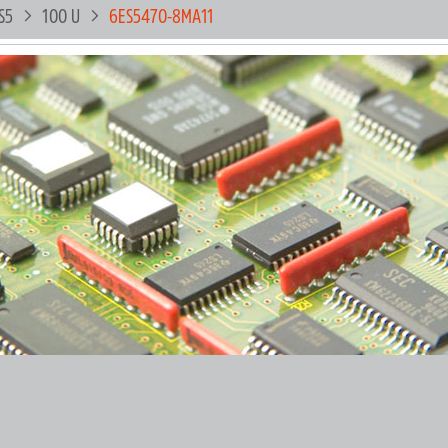
S5
100 U
6ES5470-8MA11