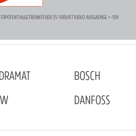
470POTENTIALGETRENNTFUER S5-100U/ET100U2 AUSGAENGE +-10V
NDRAMAT
BOSCH
EW
DANFOSS