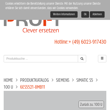
Cookies erleichtern die Bereitstellung unserer Dienste. Mit der Nutzung unserer Dienste
erklären Sie sich damit einverstanden, dass wir Cookies verwenden.
Weitere Informationen
Ok
Ablehnen
Hotline:
+ (49) 6023-917430
HOME
PRODUKTKATALOG
SIEMENS
SIMATIC S5
100 U
6ES5521-8MB11
Zurück zu: 100 U