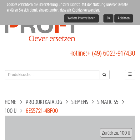
Cookies erleichtern die Bereitstellung unserer Dienste. Mit der Nutzung unserer Dienste
erklären Sie sich damit einverstanden, dass wir Cookies verwenden.
Weitere Informationen
Ok
Ablehnen
Hotline:
+ (49) 6023-917430
HOME
PRODUKTKATALOG
SIEMENS
SIMATIC S5
100 U
6ES5721-4BF00
Zurück zu: 100 U