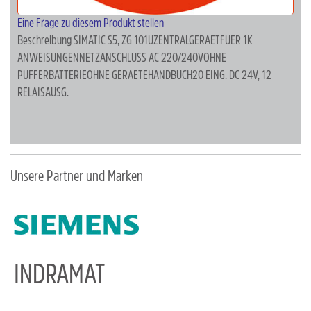
Eine Frage zu diesem Produkt stellen
Beschreibung
SIMATIC S5, ZG 101UZENTRALGERAETFUER 1K
ANWEISUNGENNETZANSCHLUSS AC 220/240VOHNE
PUFFERBATTERIEOHNE GERAETEHANDBUCH20 EING. DC 24V, 12
RELAISAUSG.
Unsere Partner und Marken
INDRAMAT