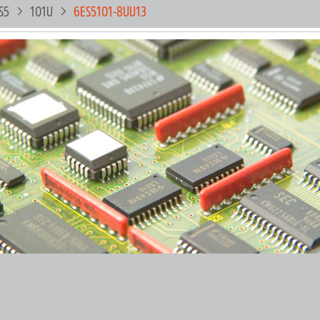
S5
101U
6ES5101-8UU13