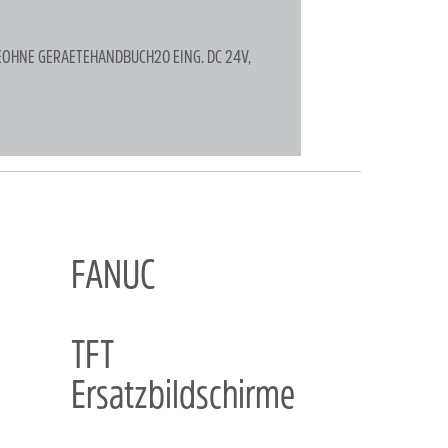
EOHNE GERAETEHANDBUCH20 EING. DC 24V,
FANUC
TFT
Ersatzbildschirme