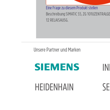
Eine Frage zu diesem Produkt stellen
Beschreibung
SIMATIC S5, ZG 101UZENTRAL
12 RELAISAUSG.
Unsere Partner und Marken
I
HEIDENHAIN
S