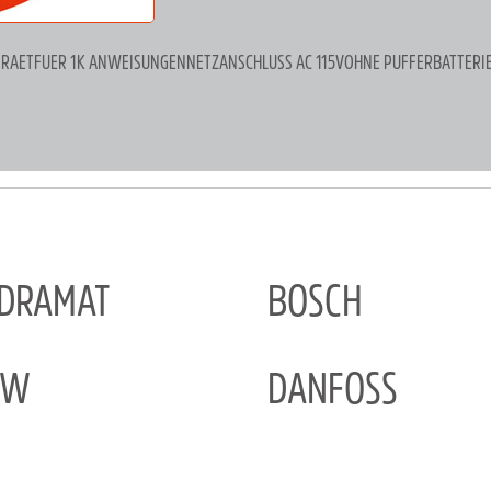
GERAETFUER 1K ANWEISUNGENNETZANSCHLUSS AC 115VOHNE PUFFERBATTERI
NDRAMAT
BOSCH
EW
DANFOSS