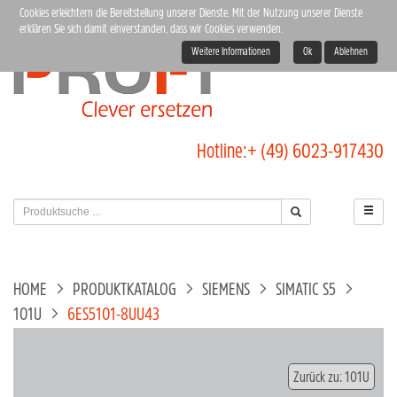
Cookies erleichtern die Bereitstellung unserer Dienste. Mit der Nutzung unserer Dienste
erklären Sie sich damit einverstanden, dass wir Cookies verwenden.
Weitere Informationen
Ok
Ablehnen
Hotline:
+ (49) 6023-917430
HOME
PRODUKTKATALOG
SIEMENS
SIMATIC S5
101U
6ES5101-8UU43
Zurück zu: 101U