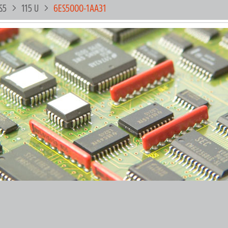
S5
115 U
6ES5000-1AA31