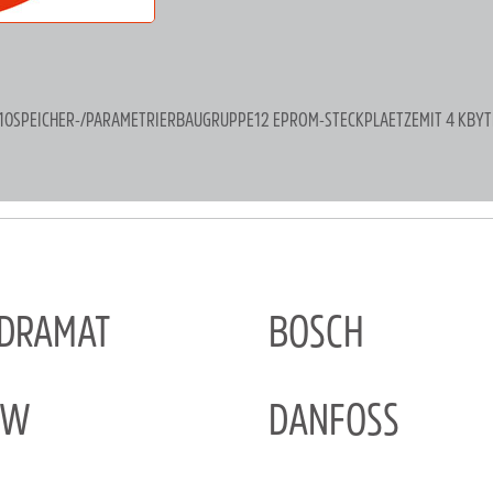
0SPEICHER-/PARAMETRIERBAUGRUPPE12 EPROM-STECKPLAETZEMIT 4 KBY
NDRAMAT
BOSCH
EW
DANFOSS