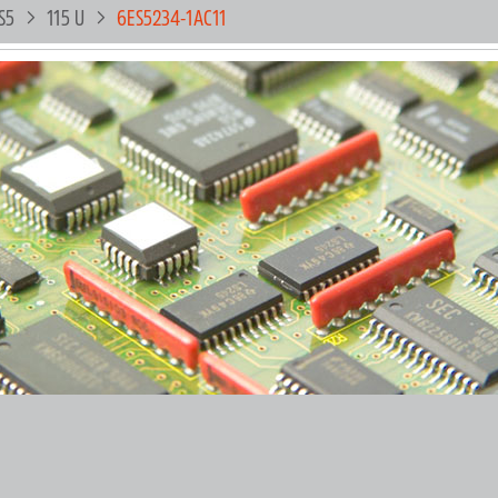
S5
115 U
6ES5234-1AC11