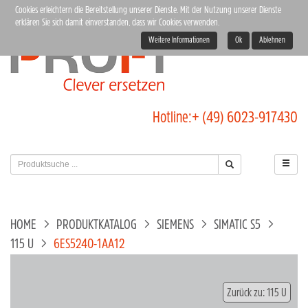
Cookies erleichtern die Bereitstellung unserer Dienste. Mit der Nutzung unserer Dienste
erklären Sie sich damit einverstanden, dass wir Cookies verwenden.
Weitere Informationen
Ok
Ablehnen
Hotline:
+ (49) 6023-917430
HOME
PRODUKTKATALOG
SIEMENS
SIMATIC S5
115 U
6ES5240-1AA12
Zurück zu: 115 U