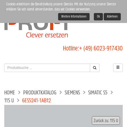
Cookies erleichtern die Bereitstellung unserer Dienste. Mit der Nutzung unserer Dienste
erklären Sie sich damit einverstanden, dass wir Cookies verwenden.
Weitere Informationen
Ok
Ablehnen
Hotline:
+ (49) 6023-917430
HOME
PRODUKTKATALOG
SIEMENS
SIMATIC S5
115 U
6ES5241-1AB12
Zurück zu: 115 U