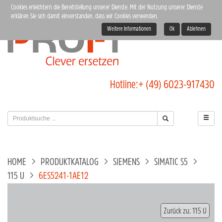
Cookies erleichtern die Bereitstellung unserer Dienste. Mit der Nutzung unserer Dienste
erklären Sie sich damit einverstanden, dass wir Cookies verwenden.
Weitere Informationen
Ok
Ablehnen
Hotline:
+ (49) 6023-917430
HOME
PRODUKTKATALOG
SIEMENS
SIMATIC S5
115 U
6ES5241-1AE12
Zurück zu: 115 U