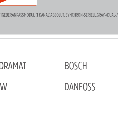
 241GEBERANPASSMODUL (1 KANAL)ABSOLUT, SYNCHRON-SERIELL,GRAY-/DUAL-
NDRAMAT
BOSCH
EW
DANFOSS