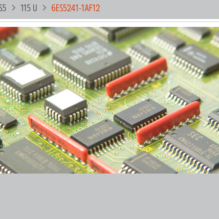
S5
115 U
6ES5241-1AF12