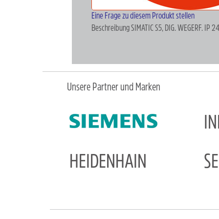
Eine Frage zu diesem Produkt stellen
Beschreibung
SIMATIC S5, DIG. WEGERF. IP
Unsere Partner und Marken
I
HEIDENHAIN
S