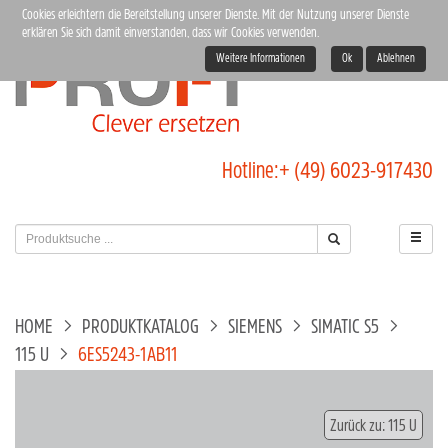
Cookies erleichtern die Bereitstellung unserer Dienste. Mit der Nutzung unserer Dienste
erklären Sie sich damit einverstanden, dass wir Cookies verwenden.
Weitere Informationen
Ok
Ablehnen
Hotline:
+ (49) 6023-917430
HOME
PRODUKTKATALOG
SIEMENS
SIMATIC S5
115 U
6ES5243-1AB11
Zurück zu: 115 U