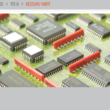
S5
115 U
6ES5245-1AB11