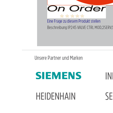
Eine Frage zu diesem Produkt stellen
Beschreibung
IP245 VALVE CTRL MOD,2SERV,
Unsere Partner und Marken
I
HEIDENHAIN
S