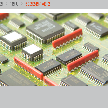
S5
115 U
6ES5245-1AB12