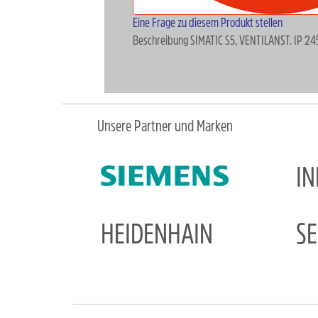
Eine Frage zu diesem Produkt stellen
Beschreibung
SIMATIC S5, VENTILANST. IP 2
Unsere Partner und Marken
I
HEIDENHAIN
S