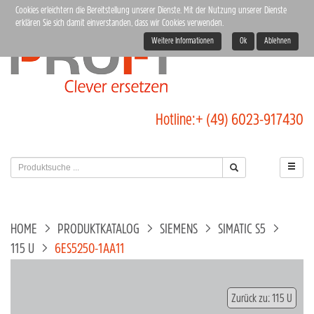
Cookies erleichtern die Bereitstellung unserer Dienste. Mit der Nutzung unserer Dienste
erklären Sie sich damit einverstanden, dass wir Cookies verwenden.
Weitere Informationen
Ok
Ablehnen
Hotline:
+ (49) 6023-917430
HOME
PRODUKTKATALOG
SIEMENS
SIMATIC S5
115 U
6ES5250-1AA11
Zurück zu: 115 U