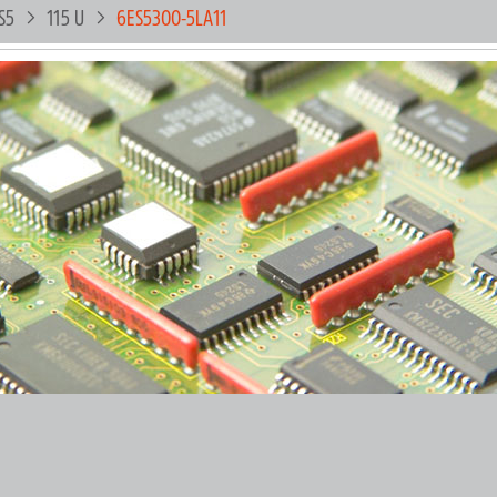
S5
115 U
6ES5300-5LA11