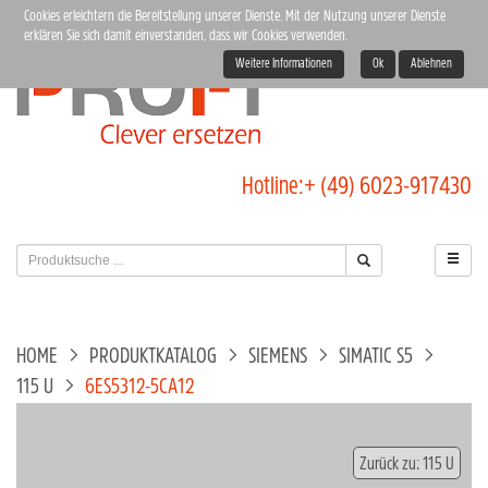
Cookies erleichtern die Bereitstellung unserer Dienste. Mit der Nutzung unserer Dienste
erklären Sie sich damit einverstanden, dass wir Cookies verwenden.
Weitere Informationen
Ok
Ablehnen
Hotline:
+ (49) 6023-917430
HOME
PRODUKTKATALOG
SIEMENS
SIMATIC S5
115 U
6ES5312-5CA12
Zurück zu: 115 U