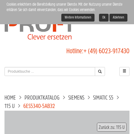
Cookies erleichtern die Bereitstellung unserer Dienste. Mit der Nutzung unserer Dienste
erklären Sie sich damit einverstanden, dass wir Cookies verwenden.
Weitere Informationen
Ok
Ablehnen
Hotline:
+ (49) 6023-917430
HOME
PRODUKTKATALOG
SIEMENS
SIMATIC S5
115 U
6ES5340-5AB32
Zurück zu: 115 U