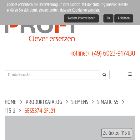
Cookies erleichtern die Bereitstellung unserer Dienste. Mit der Nutzung unserer Dienste
erklären Sie sich damit einverstanden, dass wir Cookies verwenden.
Weitere Informationen
Ok
Ablehnen
Hotline:
+ (49) 6023-917430
HOME
PRODUKTKATALOG
SIEMENS
SIMATIC S5
115 U
6ES5374-2FL21
Zurück zu: 115 U