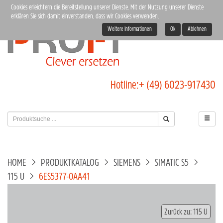
Cookies erleichtern die Bereitstellung unserer Dienste. Mit der Nutzung unserer Dienste
erklären Sie sich damit einverstanden, dass wir Cookies verwenden.
Weitere Informationen
Ok
Ablehnen
Hotline:
+ (49) 6023-917430
HOME
PRODUKTKATALOG
SIEMENS
SIMATIC S5
115 U
6ES5377-0AA41
Zurück zu: 115 U