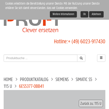
Cookies erleichtern die Bereitstellung unserer Dienste. Mit der Nutzung unserer Dienste
erklären Sie sich damit einverstanden, dass wir Cookies verwenden.
Weitere Informationen
Ok
Ablehnen
Hotline:
+ (49) 6023-917430
HOME
PRODUKTKATALOG
SIEMENS
SIMATIC S5
115 U
6ES5377-0BB41
Zurück zu: 115 U