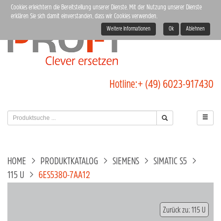
Cookies erleichtern die Bereitstellung unserer Dienste. Mit der Nutzung unserer Dienste
erklären Sie sich damit einverstanden, dass wir Cookies verwenden.
Weitere Informationen
Ok
Ablehnen
Hotline:
+ (49) 6023-917430
HOME
PRODUKTKATALOG
SIEMENS
SIMATIC S5
115 U
6ES5380-7AA12
Zurück zu: 115 U