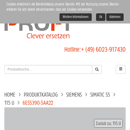
Cookies erleichtern die Bereitstellung unserer Dienste. Mit der Nutzung unserer Dienste
erklären Sie sich damit einverstanden, dass wir Cookies verwenden.
Weitere Informationen
Ok
Ablehnen
Hotline:
+ (49) 6023-917430
HOME
PRODUKTKATALOG
SIEMENS
SIMATIC S5
115 U
6ES5390-5AA22
Zurück zu: 115 U