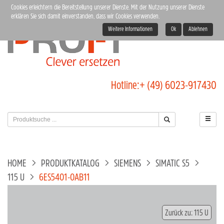
Cookies erleichtern die Bereitstellung unserer Dienste. Mit der Nutzung unserer Dienste
erklären Sie sich damit einverstanden, dass wir Cookies verwenden.
Weitere Informationen
Ok
Ablehnen
Hotline:
+ (49) 6023-917430
HOME
PRODUKTKATALOG
SIEMENS
SIMATIC S5
115 U
6ES5401-0AB11
Zurück zu: 115 U