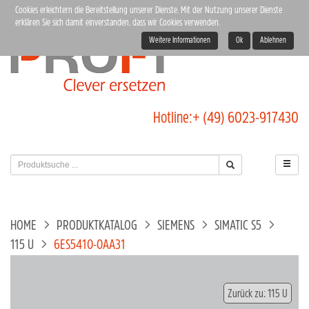
Cookies erleichtern die Bereitstellung unserer Dienste. Mit der Nutzung unserer Dienste
erklären Sie sich damit einverstanden, dass wir Cookies verwenden.
Weitere Informationen
Ok
Ablehnen
Hotline:
+ (49) 6023-917430
HOME
PRODUKTKATALOG
SIEMENS
SIMATIC S5
115 U
6ES5410-0AA31
Zurück zu: 115 U