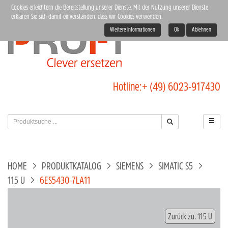
Cookies erleichtern die Bereitstellung unserer Dienste. Mit der Nutzung unserer Dienste
erklären Sie sich damit einverstanden, dass wir Cookies verwenden.
Weitere Informationen
Ok
Ablehnen
Hotline:
+ (49) 6023-917430
HOME
PRODUKTKATALOG
SIEMENS
SIMATIC S5
115 U
6ES5430-7LA11
Zurück zu: 115 U