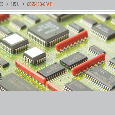
S5
115 U
6ES5450-8FA11