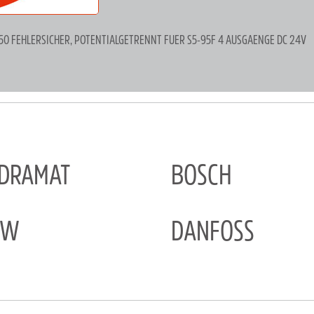
450 FEHLERSICHER, POTENTIALGETRENNT FUER S5-95F 4 AUSGAENGE DC 24V
NDRAMAT
BOSCH
EW
DANFOSS