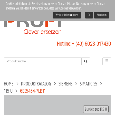
Cookies erleichtern die Bereitstellung unserer Dienste. Mit der Nutzung unserer Dienste
erklären Sie sich damit einverstanden, dass wir Cookies verwenden.
Weitere Informationen
Ok
Ablehnen
Hotline:
+ (49) 6023-917430
HOME
PRODUKTKATALOG
SIEMENS
SIMATIC S5
115 U
6ES5454-7LB11
Zurück zu: 115 U