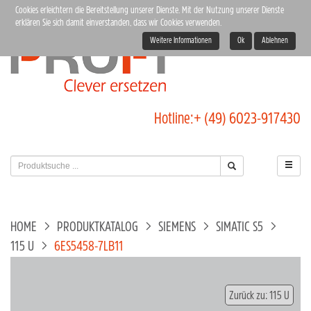
Cookies erleichtern die Bereitstellung unserer Dienste. Mit der Nutzung unserer Dienste
erklären Sie sich damit einverstanden, dass wir Cookies verwenden.
Weitere Informationen
Ok
Ablehnen
Hotline:
+ (49) 6023-917430
HOME
PRODUKTKATALOG
SIEMENS
SIMATIC S5
115 U
6ES5458-7LB11
Zurück zu: 115 U