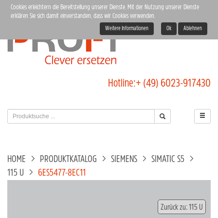
Cookies erleichtern die Bereitstellung unserer Dienste. Mit der Nutzung unserer Dienste
erklären Sie sich damit einverstanden, dass wir Cookies verwenden.
Weitere Informationen
Ok
Ablehnen
Hotline:
+ (49) 6023-917430
HOME
PRODUKTKATALOG
SIEMENS
SIMATIC S5
115 U
6ES5477-8EC11
Zurück zu: 115 U