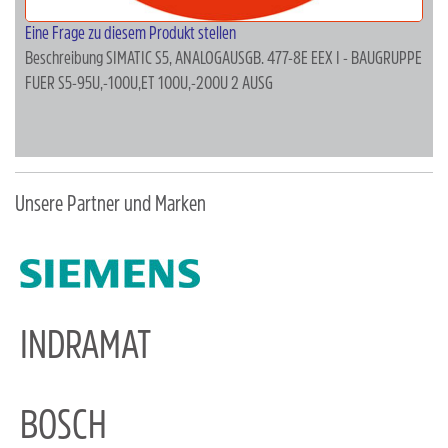
Eine Frage zu diesem Produkt stellen
Beschreibung
SIMATIC S5, ANALOGAUSGB. 477-8E EEX I - BAUGRUPPE
FUER S5-95U,-100U,ET 100U,-200U 2 AUSG
Unsere Partner und Marken
INDRAMAT
BOSCH