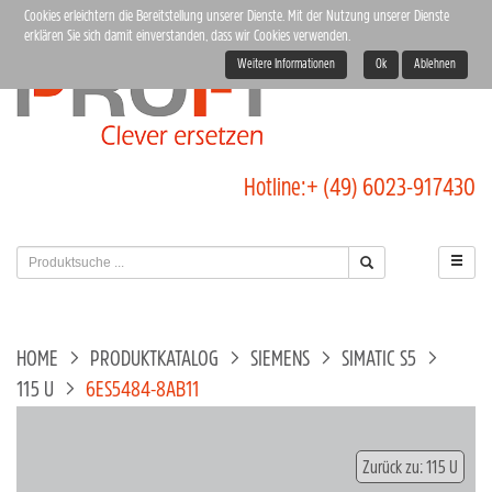
Cookies erleichtern die Bereitstellung unserer Dienste. Mit der Nutzung unserer Dienste
erklären Sie sich damit einverstanden, dass wir Cookies verwenden.
Weitere Informationen
Ok
Ablehnen
Hotline:
+ (49) 6023-917430
HOME
PRODUKTKATALOG
SIEMENS
SIMATIC S5
115 U
6ES5484-8AB11
Zurück zu: 115 U