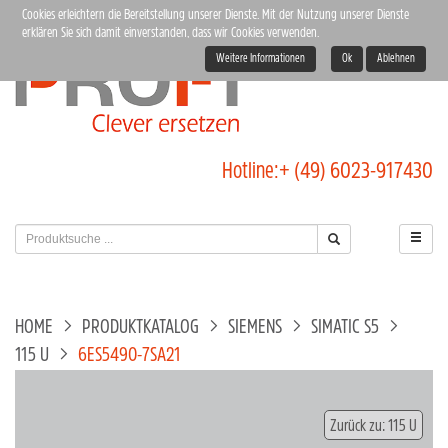
Cookies erleichtern die Bereitstellung unserer Dienste. Mit der Nutzung unserer Dienste
erklären Sie sich damit einverstanden, dass wir Cookies verwenden.
Weitere Informationen
Ok
Ablehnen
Hotline:
+ (49) 6023-917430
HOME
PRODUKTKATALOG
SIEMENS
SIMATIC S5
115 U
6ES5490-7SA21
Zurück zu: 115 U