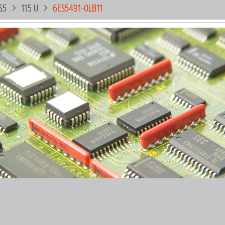
S5
115 U
6ES5491-0LB11