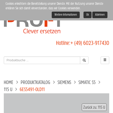
Cookies erleichtern die Bereitstellung unserer Dienste. Mit der Nutzung unserer Dienste
erklären Sie sich damit einverstanden, dass wir Cookies verwenden.
Weitere Informationen
Ok
Ablehnen
Hotline:
+ (49) 6023-917430
HOME
PRODUKTKATALOG
SIEMENS
SIMATIC S5
115 U
6ES5491-0LD11
Zurück zu: 115 U