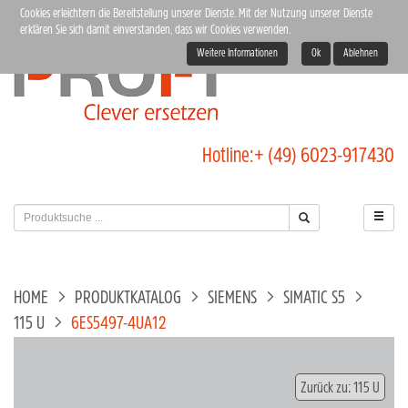
Cookies erleichtern die Bereitstellung unserer Dienste. Mit der Nutzung unserer Dienste
erklären Sie sich damit einverstanden, dass wir Cookies verwenden.
Weitere Informationen
Ok
Ablehnen
Hotline:
+ (49) 6023-917430
HOME
PRODUKTKATALOG
SIEMENS
SIMATIC S5
115 U
6ES5497-4UA12
Zurück zu: 115 U