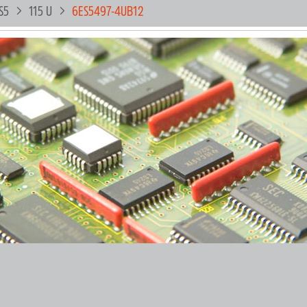
S5
115 U
6ES5497-4UB12