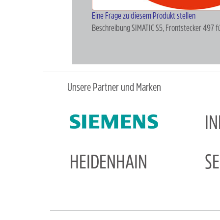
Eine Frage zu diesem Produkt stellen
Beschreibung
SIMATIC S5, Frontstecker 497 f
Unsere Partner und Marken
I
HEIDENHAIN
S