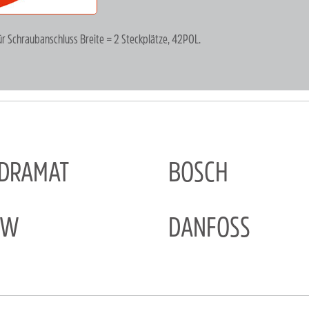
ür Schraubanschluss Breite = 2 Steckplätze, 42POL.
NDRAMAT
BOSCH
EW
DANFOSS